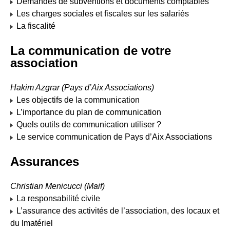
Demandes de subventions et documents comptables
Avenue du 8-Mai 1945
Les charges sociales et fiscales sur les salariés
Code postal :
13120
La fiscalité
Ville :
Gardanne
Téléphone :
04 42 65 77 00
La communication de votre
Courriel :
accueil-vieassociative@ville-
association
gardanne.fr
Hakim Azgrar (Pays d’Aix Associations)
Les objectifs de la communication
L’importance du plan de communication
Quels outils de communication utiliser ?
Le service communication de Pays d’Aix Associations
Assurances
Christian Menicucci (Maif)
La responsabilité civile
L’assurance des activités de l’association, des locaux et
du lmatériel