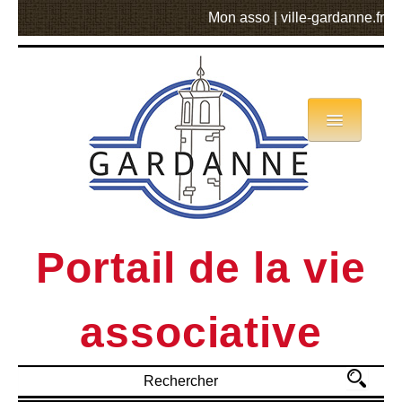
Mon asso
|
ville-gardanne.fr
Annuaire
Actualités
Asso mode d’emploi
Portail de la vie
MVA
associative