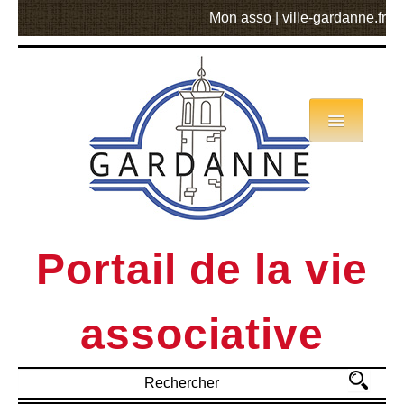
Mon asso
|
ville-gardanne.fr
Annuaire
Actualités
Asso mode d’emploi
Portail de la vie
MVA
associative