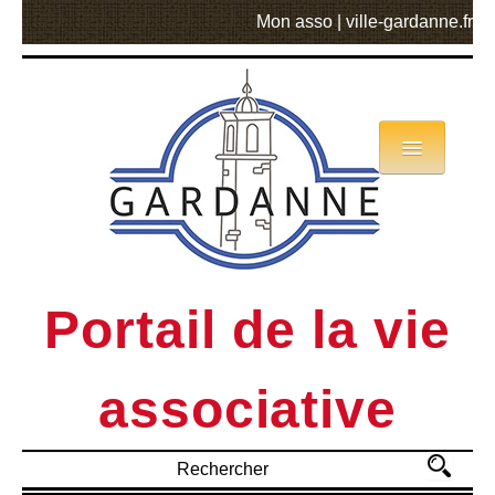
Mon asso
|
ville-gardanne.fr
Annuaire
Actualités
Asso mode d’emploi
Portail de la vie
MVA
associative