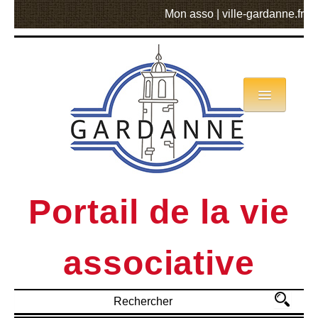
Mon asso
|
ville-gardanne.fr
Annuaire
Actualités
Asso mode d’emploi
Portail de la vie
MVA
associative