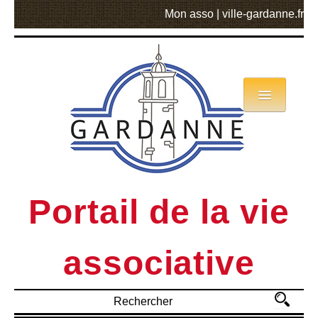
Mon asso
|
ville-gardanne.fr
Annuaire
Actualités
Asso mode d’emploi
Portail de la vie
MVA
associative