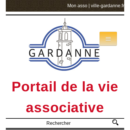
Mon asso
|
ville-gardanne.fr
Annuaire
Actualités
Asso mode d’emploi
Portail de la vie
MVA
associative