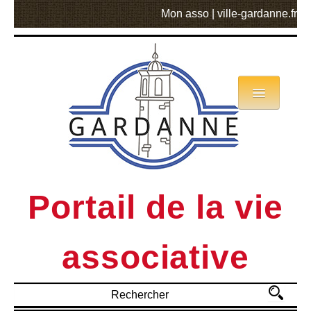
Mon asso
|
ville-gardanne.fr
Annuaire
Actualités
Asso mode d’emploi
Portail de la vie
MVA
associative