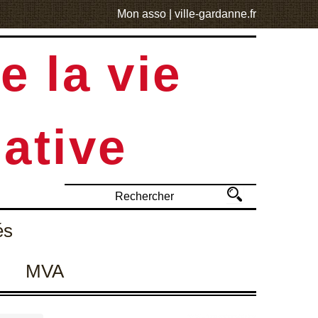
Mon asso
|
ville-gardanne.fr
e la vie
ative
és
MVA