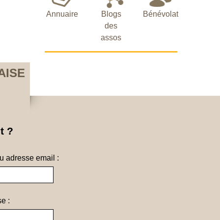
Annuaire
Blogs
Bénévolat
des
assos
AISE
t ?
ou adresse email :
e :