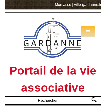
Mon asso
|
ville-gardanne.fr
Annuaire
Actualités
Asso mode d’emploi
Portail de la vie
MVA
associative