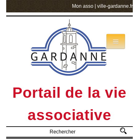
Mon asso
|
ville-gardanne.fr
Annuaire
Actualités
Asso mode d’emploi
Portail de la vie
MVA
associative