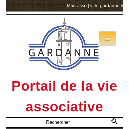
Mon asso
|
ville-gardanne.fr
Annuaire
Actualités
Asso mode d’emploi
Portail de la vie
MVA
associative