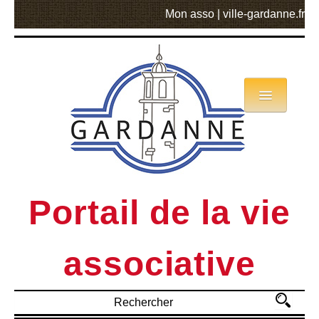
Mon asso
|
ville-gardanne.fr
Annuaire
Actualités
Asso mode d’emploi
Portail de la vie
MVA
associative