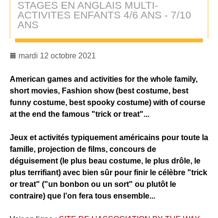
STAGES EN ANGLAIS MULTI-
ACTIVITES ENFANTS 4/6 ANS - 7/10
ANS
mardi 12 octobre 2021
American games and activities for the whole family
,
short movies, Fashion show (best costume, best
funny costume, best spooky costume) with of course
at the end the famous
"trick or treat"
...
Jeux et activités typiquement américains
pour toute la
famille, projection de films,
concours de
déguisement
(le plus beau costume, le plus drôle, le
plus terrifiant) avec bien sûr pour finir le célèbre
"trick
or treat"
("un bonbon ou un sort" ou plutôt le
contraire) que l’on fera tous ensemble...