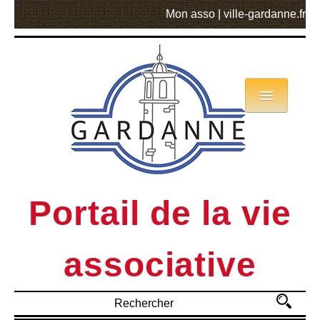
Mon asso
|
ville-gardanne.fr
Annuaire
Actualités
Asso mode d’emploi
Portail de la vie
MVA
associative