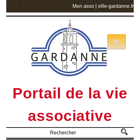
Mon asso
|
ville-gardanne.fr
Annuaire
Actualités
Asso mode d’emploi
Portail de la vie
MVA
associative