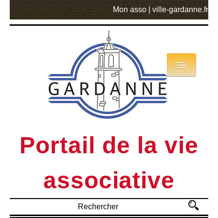
Mon asso
|
ville-gardanne.fr
Annuaire
Actualités
Asso mode d’emploi
Portail de la vie
MVA
associative