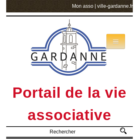
Mon asso
|
ville-gardanne.fr
Annuaire
Actualités
Asso mode d’emploi
Portail de la vie
MVA
associative