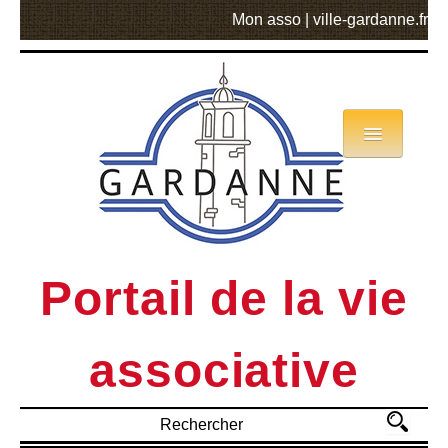
Mon asso
|
ville-gardanne.fr
Annuaire
Actualités
Asso mode d’emploi
Portail de la vie
MVA
associative