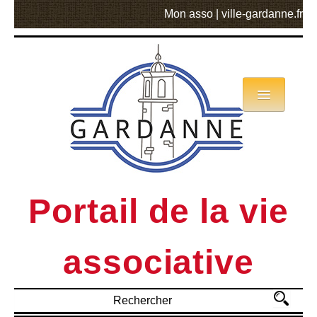
Mon asso
|
ville-gardanne.fr
Annuaire
Actualités
Asso mode d’emploi
Portail de la vie
MVA
associative