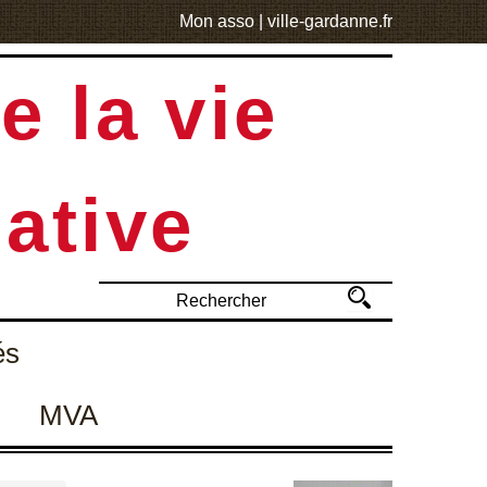
Mon asso
|
ville-gardanne.fr
e la vie
ative
és
MVA