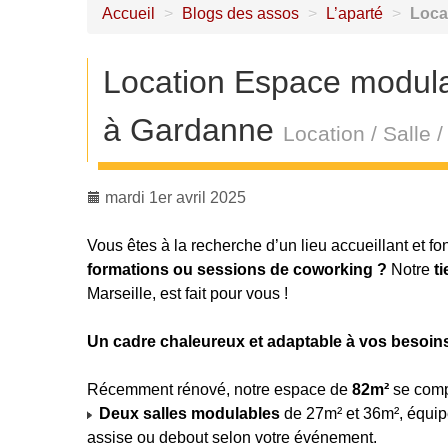
Accueil
>
Blogs des assos
>
L’aparté
>
Loca
Location Espace modula
à Gardanne
Location / Salle
mardi 1er avril 2025
Vous êtes à la recherche d’un lieu accueillant et f
formations ou sessions de coworking ?
Notre
t
Marseille, est fait pour vous !
Un cadre chaleureux et adaptable à vos besoi
Récemment rénové, notre espace de
82m²
se compo
Deux salles modulables
de 27m² et 36m², équip
assise ou debout selon votre événement.