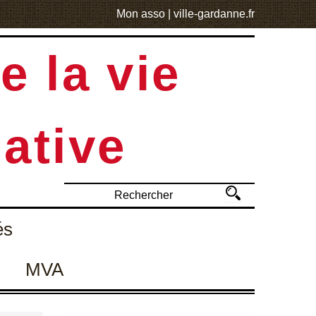
Mon asso
|
ville-gardanne.fr
e la vie
ative
és
MVA