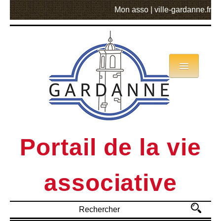
Mon asso
|
ville-gardanne.fr
Annuaire
Actualités
Asso mode d’emploi
Portail de la vie
MVA
associative