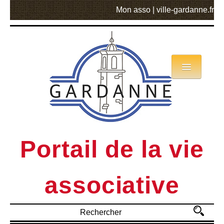
Mon asso
|
ville-gardanne.fr
Annuaire
Actualités
Asso mode d’emploi
Portail de la vie
MVA
associative