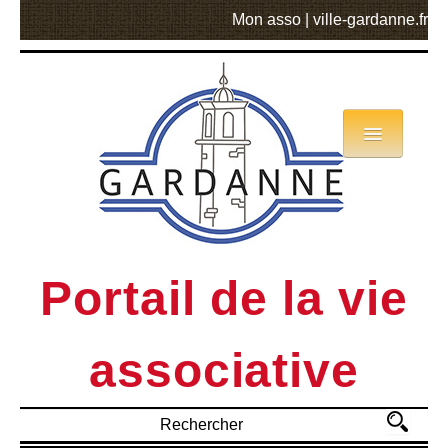
Mon asso
|
ville-gardanne.fr
Annuaire
Actualités
Asso mode d’emploi
Portail de la vie
MVA
associative