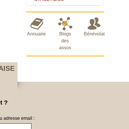
Annuaire
Blogs
Bénévolat
des
assos
AISE
t ?
ou adresse email :