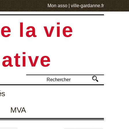
Mon asso
|
ville-gardanne.fr
e la vie
ative
és
MVA