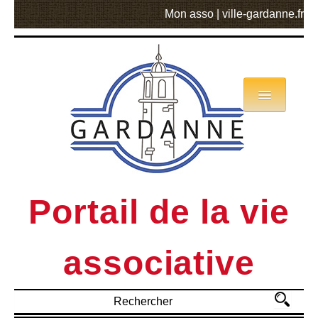
Mon asso
|
ville-gardanne.fr
Annuaire
Actualités
Asso mode d’emploi
Portail de la vie
MVA
associative