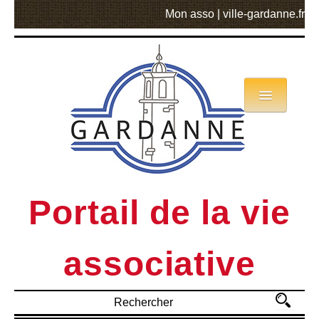
Mon asso
|
ville-gardanne.fr
Annuaire
Actualités
Asso mode d’emploi
Portail de la vie
MVA
associative