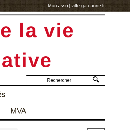
Mon asso
|
ville-gardanne.fr
e la vie
ative
és
MVA