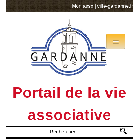
Mon asso
|
ville-gardanne.fr
Annuaire
Actualités
Asso mode d’emploi
Portail de la vie
MVA
associative