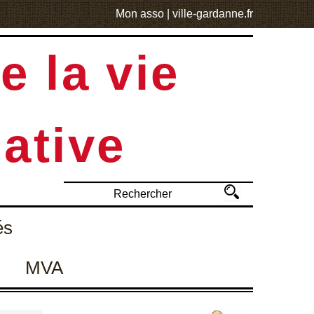
Mon asso
|
ville-gardanne.fr
e la vie
ative
és
MVA