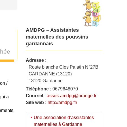
AMDPG – Assistantes
maternelles des poussins
gardannais
phée
Adresse :
Route blanche Clos Palatin N°27B
GARDANNE (13120)
13120 Gardanne
on /
Téléphone :
0679648070
Courriel :
assos-amdpg@orange.fr
qui a
Site web :
http://amdpg.fr/
ements,
Une association d’assistantes
maternelles à Gardanne