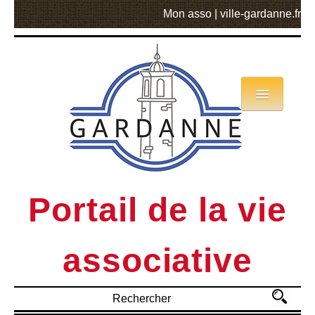
Mon asso
|
ville-gardanne.fr
Annuaire
Actualités
Asso mode d’emploi
Portail de la vie
MVA
associative