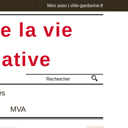
Mon asso
|
ville-gardanne.fr
e la vie
ative
és
MVA