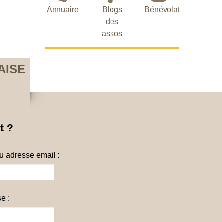
Annuaire
Blogs
Bénévolat
des
assos
AISE
t ?
ou adresse email :
e :