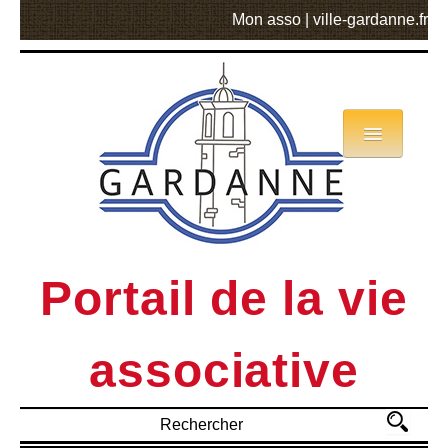
Mon asso
|
ville-gardanne.fr
Annuaire
Actualités
Asso mode d’emploi
Portail de la vie
MVA
associative