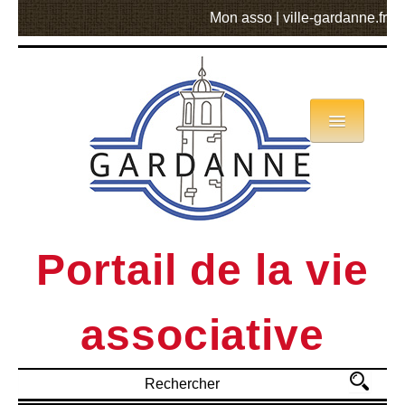
Mon asso
|
ville-gardanne.fr
Annuaire
Actualités
Asso mode d’emploi
Portail de la vie
MVA
associative