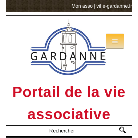
Mon asso
|
ville-gardanne.fr
Annuaire
Actualités
Asso mode d’emploi
Portail de la vie
MVA
associative