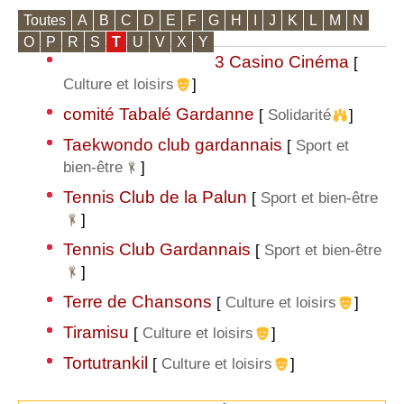
Toutes
A
B
C
D
E
F
G
H
I
J
K
L
M
N
O
P
R
S
T
U
V
X
Y
3 Casino Cinéma
[
Culture et loisirs
]
comité Tabalé Gardanne
[
Solidarité
]
Taekwondo club gardannais
[
Sport et
bien-être
]
Tennis Club de la Palun
[
Sport et bien-être
]
Tennis Club Gardannais
[
Sport et bien-être
]
Terre de Chansons
[
Culture et loisirs
]
Tiramisu
[
Culture et loisirs
]
Tortutrankil
[
Culture et loisirs
]