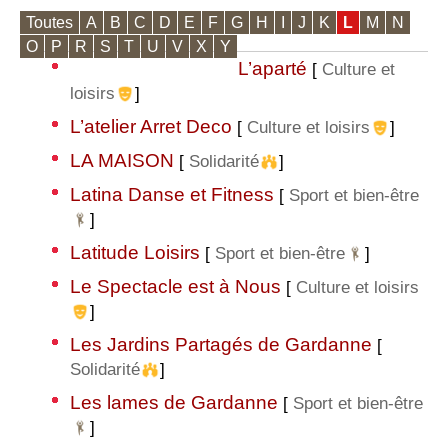
Toutes
A
B
C
D
E
F
G
H
I
J
K
L
M
N
O
P
R
S
T
U
V
X
Y
L’aparté
[
Culture et
loisirs
]
L’atelier Arret Deco
[
Culture et loisirs
]
LA MAISON
[
Solidarité
]
Latina Danse et Fitness
[
Sport et bien-être
]
Latitude Loisirs
[
Sport et bien-être
]
Le Spectacle est à Nous
[
Culture et loisirs
]
Les Jardins Partagés de Gardanne
[
Solidarité
]
Les lames de Gardanne
[
Sport et bien-être
]