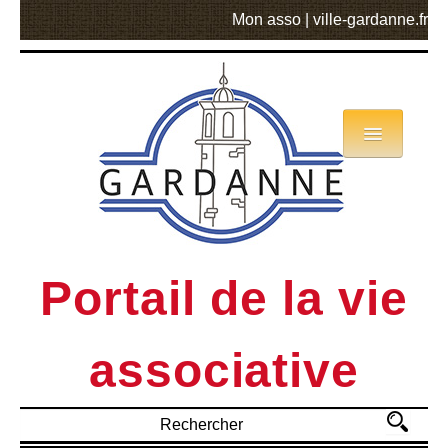
Mon asso
|
ville-gardanne.fr
Annuaire
Actualités
Asso mode d’emploi
Portail de la vie
MVA
associative