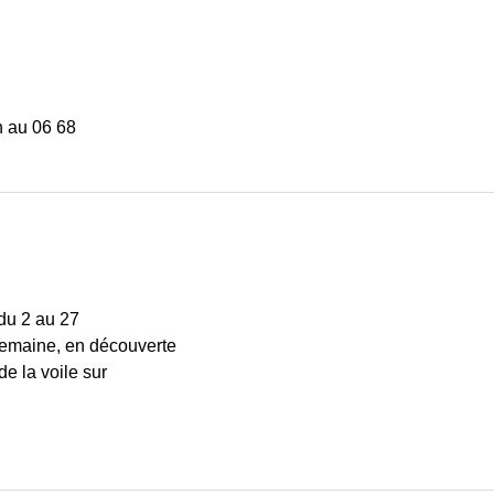
n au 06 68
du 2 au 27
 semaine, en découverte
e la voile sur