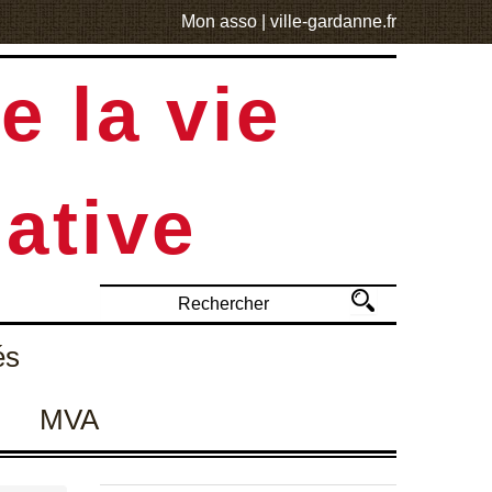
Mon asso
|
ville-gardanne.fr
e la vie
ative
és
MVA