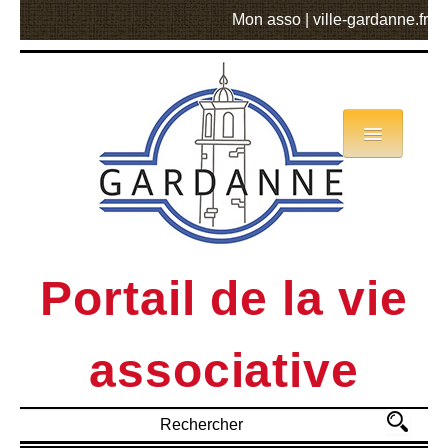
Mon asso
|
ville-gardanne.fr
Annuaire
Actualités
Asso mode d’emploi
Portail de la vie
MVA
associative