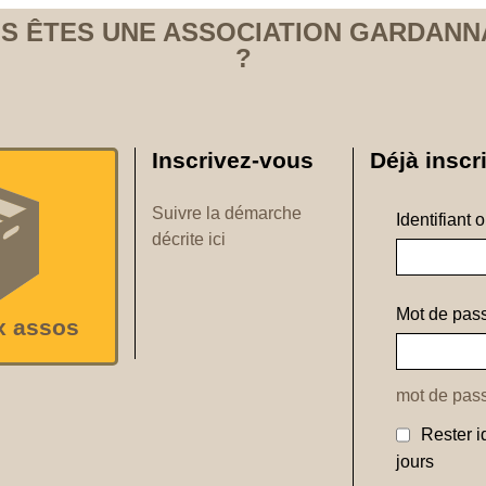
S ÊTES UNE ASSOCIATION GARDANN
?
Inscrivez-vous
Déjà inscri
Suivre la démarche
Identifiant 
décrite ici
Mot de pass
x assos
mot de pass
Rester i
jours