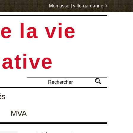
Mon asso
|
ville-gardanne.fr
e la vie
ative
és
MVA