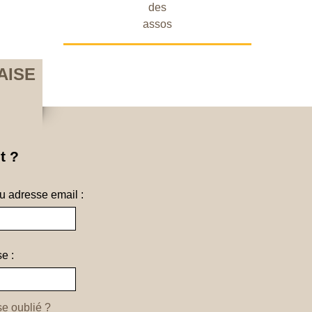
des
assos
AISE
t ?
ou adresse email :
e :
e oublié ?