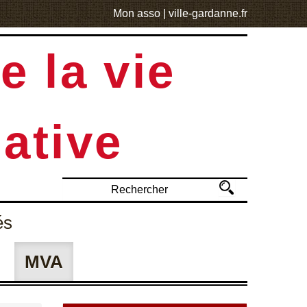
Mon asso
|
ville-gardanne.fr
e la vie
ative
és
MVA