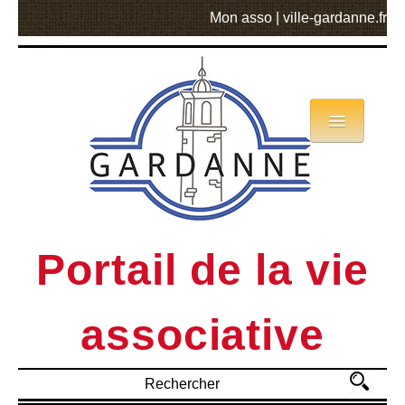
Mon asso
|
ville-gardanne.fr
Annuaire
Actualités
Asso mode d’emploi
Portail de la vie
MVA
associative