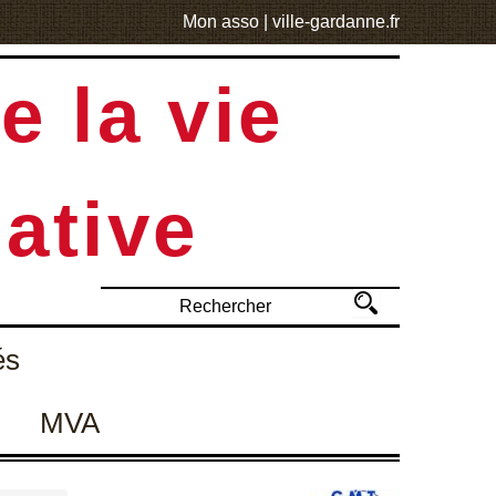
Mon asso
|
ville-gardanne.fr
e la vie
ative
és
MVA