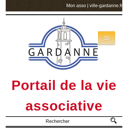
Mon asso
|
ville-gardanne.fr
Annuaire
Actualités
Asso mode d’emploi
Portail de la vie
MVA
associative