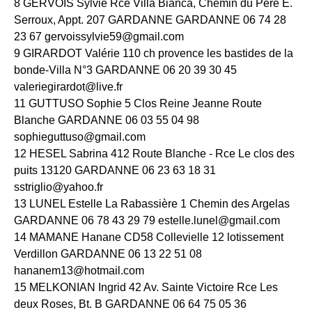
8 GERVOIS Sylvie Rce Villa Bianca, Chemin du Père E.
Serroux, Appt. 207 GARDANNE GARDANNE 06 74 28
23 67 gervoissylvie59@gmail.com
9 GIRARDOT Valérie 110 ch provence les bastides de la
bonde-Villa N°3 GARDANNE 06 20 39 30 45
valeriegirardot@live.fr
11 GUTTUSO Sophie 5 Clos Reine Jeanne Route
Blanche GARDANNE 06 03 55 04 98
sophieguttuso@gmail.com
12 HESEL Sabrina 412 Route Blanche - Rce Le clos des
puits 13120 GARDANNE 06 23 63 18 31
sstriglio@yahoo.fr
13 LUNEL Estelle La Rabassière 1 Chemin des Argelas
GARDANNE 06 78 43 29 79 estelle.lunel@gmail.com
14 MAMANE Hanane CD58 Collevielle 12 lotissement
Verdillon GARDANNE 06 13 22 51 08
hananem13@hotmail.com
15 MELKONIAN Ingrid 42 Av. Sainte Victoire Rce Les
deux Roses, Bt. B GARDANNE 06 64 75 05 36