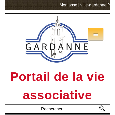
Mon asso
|
ville-gardanne.fr
Annuaire
Actualités
Asso mode d’emploi
Portail de la vie
MVA
associative