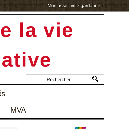
Mon asso
|
ville-gardanne.fr
e la vie
ative
és
MVA