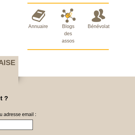
Annuaire
Blogs
Bénévolat
des
assos
AISE
t ?
ou adresse email :