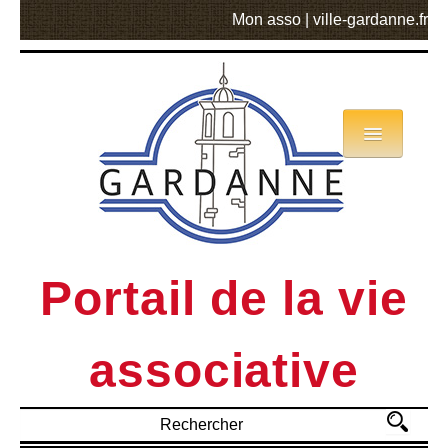
Mon asso
|
ville-gardanne.fr
Annuaire
Actualités
Asso mode d’emploi
Portail de la vie
MVA
associative