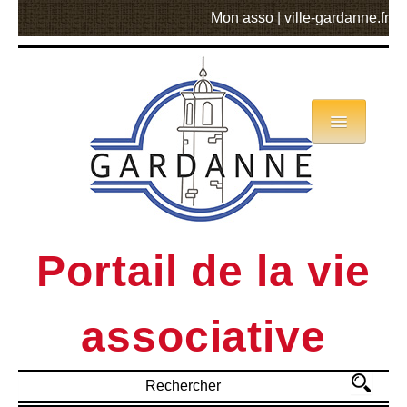
Mon asso
|
ville-gardanne.fr
Annuaire
Actualités
Asso mode d’emploi
Portail de la vie
MVA
associative