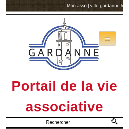
Mon asso
|
ville-gardanne.fr
Annuaire
Actualités
Asso mode d’emploi
Portail de la vie
MVA
associative