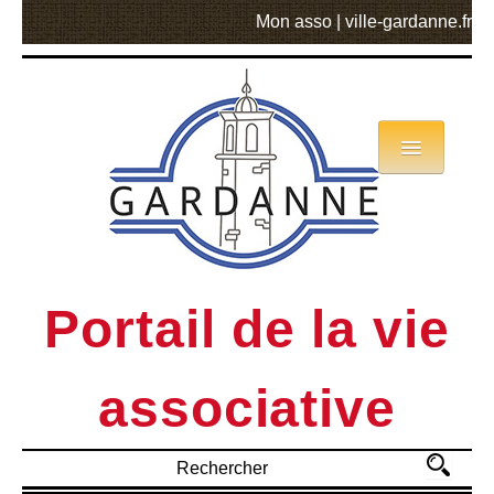
Mon asso
|
ville-gardanne.fr
Annuaire
Actualités
Asso mode d’emploi
Portail de la vie
MVA
associative