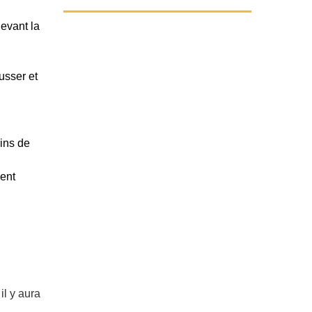
devant la
usser et
oins de
ent
il y aura