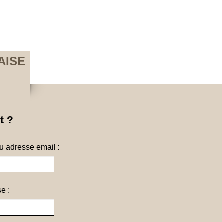
AISE
t ?
ou adresse email :
e :