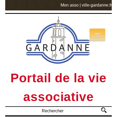
Mon asso
|
ville-gardanne.fr
Annuaire
Actualités
Asso mode d’emploi
Portail de la vie
MVA
associative